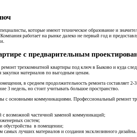
люч
 специалисты, которые имеют техническое образование и значи
Компания работает на рынке далеко не первый год и предостав
и.
артире с предварительным проектирован
т ремонт трехкомнатной квартиры под ключ в Быково и куда сле
я закупки материалов по выгодным ценам.
мещения, в среднем продолжительность ремонта составляет 2-
ние 3 недель, но стоит учитывать большое пространство.
мы с основными коммуникациями. Профессиональный ремонт тр
й с возможной частичной заменой коммуникаций;
нженерных систем;
и обустройства в помещении;
ем самых лучших материалов и создания эксклюзивного дизайна.