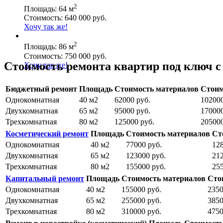
2
Площадь: 64 м
Стоимость: 640 000 руб.
Хочу так же!
2
Площадь: 86 м
Стоимость: 750 000 руб.
Стоимость ремонта квартир под ключ с
Хочу так же!
Бюджетный ремонт
Площадь
Стоимость материалов
Стоим
Однокомнатная
40 м2
62000 руб.
102000
Двухкомнатная
65 м2
95000 руб.
170000
Трехкомнатная
80 м2
125000 руб.
205000
Косметический ремонт
Площадь
Стоимость материалов
Ст
Однокомнатная
40 м2
77000 руб.
128
Двухкомнатная
65 м2
123000 руб.
212
Трехкомнатная
80 м2
155000 руб.
255
Капитальный ремонт
Площадь
Стоимость материалов
Сто
Однокомнатная
40 м2
155000 руб.
2350
Двухкомнатная
65 м2
255000 руб.
3850
Трехкомнатная
80 м2
310000 руб.
4750