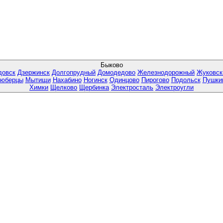
Быково
довск
Дзержинск
Долгопрудный
Домодедово
Железнодорожный
Жуковск
юберцы
Мытищи
Нахабино
Ногинск
Одинцово
Пирогово
Подольск
Пушки
Химки
Щелково
Щербинка
Электросталь
Электроугли