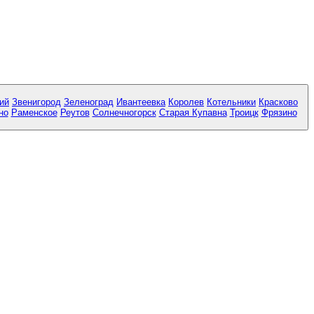
ий
Звенигород
Зеленоград
Ивантеевка
Королев
Котельники
Красково
но
Раменское
Реутов
Солнечногорск
Старая Купавна
Троицк
Фрязино